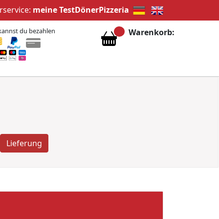
rservice:
meine TestDönerPizzeria
kannst du bezahlen
Warenkorb:
Lieferung