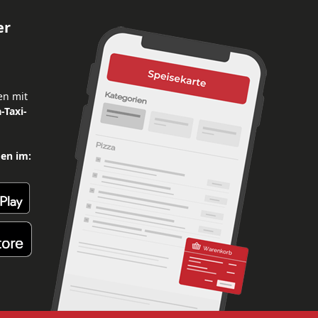
er
en mit
-Taxi-
den im: