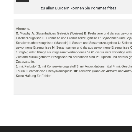
zu allen Burgern können Sie Pommes frites
Allergene:
X
: Murphy
A
: Glutenhaltiges Getreide (Weizen)
B
: Krebstiere und daraus gewon
Fischerzeugnisse
E
: Erdnüsse und Erdnusserzeugnisse
F
: Sojabohnen und Soj
Schalenfruchterzeugnisse (Mandeln)
I
: Sesam und Sesamerzeugnisse
L
: Selle
gewonnene Erzeugnisse
N
: Sesamsamen und daraus gewonnene Erzeugnisse
10mg/kg oder 10mg/l als insgesamt vorhandenes SO2, die für verzehrfertige ode
Zustand zurückgeführte Erzegnisse zu berechnen sind
P
: Lupinen und daraus 
Zusatzstoffe:
1
: mit Farbstoff
2
: mit Konservierungsstoff
3
: mit Antioxidationsmittel
4
: mit Gesc
Taurin
9
: enthält eine Phenylalaninquelle
10
: Tartrazin (kann die Aktivität und Au
Keine Haftung für Fehler!