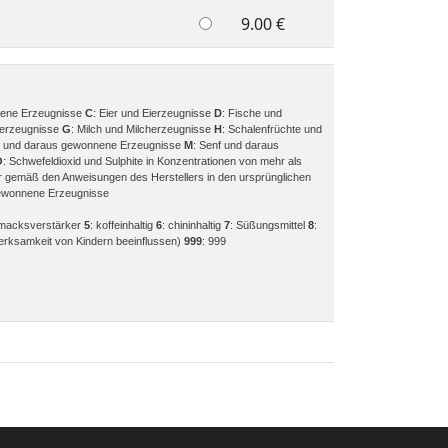
9.00 €
nene Erzeugnisse
C
: Eier und Eierzeugnisse
D
: Fische und
aerzeugnisse
G
: Milch und Milcherzeugnisse
H
: Schalenfrüchte und
rie und daraus gewonnene Erzeugnisse
M
: Senf und daraus
O
: Schwefeldioxid und Sulphite in Konzentrationen von mehr als
r gemäß den Anweisungen des Herstellers in den ursprünglichen
gewonnene Erzeugnisse
hmacksverstärker
5
: koffeinhaltig
6
: chininhaltig
7
: Süßungsmittel
8
:
fmerksamkeit von Kindern beeinflussen)
999
: 999